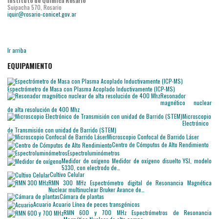
Instituto de Química Rosario
Suipacha 570, Rosario
iquir@rosario-conicet.gov.ar
Ir arriba
EQUIPAMIENTO
Espectrómetro de Masa con Plasma Acoplado Inductivamente (ICP-MS)
Resonador
magnético nuclear
de alta resolución de 400 Mhz
Microscopio
Electrónico
de Transmisión con unidad de Barrido (STEM)
Microscopio Confocal de Barrido Láser
Centro de Cómputos de Alto Rendimiento
Espectroluminómetros
Medidor de oxígeno
Medidor de oxígeno disuelto YSI, modelo
5330, con electrodo de…
Cultivo Celular
RMN 300 MHz
Espectrómetro digital de Resonancia Magnética
Nuclear multinuclear Bruker Avance de…
Cámara de plantas
Acuario
Acuario Línea de peces transgénicos
RMN 600 y 700 MHz
Espectrómetros de Resonancia