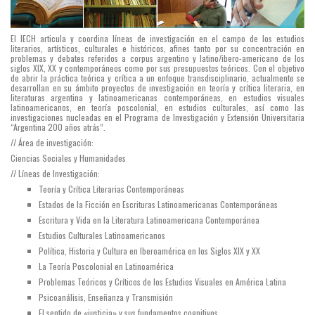
El IECH articula y coordina líneas de investigación en el campo de los estudios
literarios, artísticos, culturales e históricos, afines tanto por su concentración en
problemas y debates referidos a corpus argentino y latino/ibero-americano de los
siglos XIX, XX y contemporáneos como por sus presupuestos teóricos. Con el objetivo
de abrir la práctica teórica y crítica a un enfoque transdisciplinario, actualmente se
desarrollan en su ámbito proyectos de investigación en teoría y crítica literaria, en
literaturas argentina y latinoamericanas contemporáneas, en estudios visuales
latinoamericanos, en teoría poscolonial, en estudios culturales, así como las
investigaciones nucleadas en el Programa de Investigación y Extensión Universitaria
“Argentina 200 años atrás”.
// Área de investigación:
Ciencias Sociales y Humanidades
// Líneas de Investigación:
Teoría y Crítica Literarias Contemporáneas
Estados de la Ficción en Escrituras Latinoamericanas Contemporáneas
Escritura y Vida en la Literatura Latinoamericana Contemporánea
Estudios Culturales Latinoamericanos
Política, Historia y Cultura en Iberoamérica en los Siglos XIX y XX
La Teoría Poscolonial en Latinoamérica
Problemas Teóricos y Críticos de los Estudios Visuales en América Latina
Psicoanálisis, Enseñanza y Transmisión
El sentido de «justicia» y sus fundamentos cognitivos