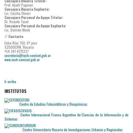
Consejera Becaria Titular:
Prof. Anahí Pagnoni
Consejera Becaria Suplente:
Lic. Cecilia Olivari
Consejero Personal de Apoyo Titular:
Dr. Vicente Tuset
Consejero Personal de Apoyo Suplente:
Lic. Damián Monti
// Contacto
Entre Ríos 758, 6º piso
S2000CRN, Rosario
+54 341 4211237
secretaria@iech-conicet.gob.ar
www.iech-conicet.gob.ar
Ir arriba
INSTITUTOS
CEFOBI
Centro de Estudios Fotosintéticos y Bioquímicos
CIFASIS
Centro Internacional Franco Argentino de Ciencias de la Información y de
Sistemas
CURDIUR
Centro Universitario Rosario de Investigaciones Urbanas y Regionales