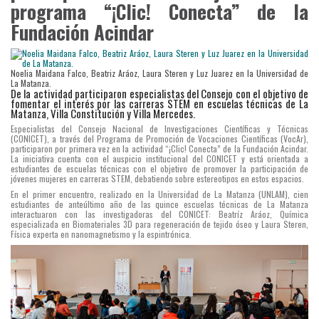
programa “¡Clic! Conecta” de la
Fundación Acindar
Noelia Maidana Falco, Beatriz Aráoz, Laura Steren y Luz Juarez en la Universidad de
La Matanza.
De la actividad participaron especialistas del Consejo con el objetivo de
fomentar el interés por las carreras STEM en escuelas técnicas de La
Matanza, Villa Constitución y Villa Mercedes.
Especialistas del Consejo Nacional de Investigaciones Científicas y Técnicas
(CONICET), a través del Programa de Promoción de Vocaciones Científicas (VocAr),
participaron por primera vez en la actividad “¡Clic! Conecta” de la Fundación Acindar.
La iniciativa cuenta con el auspicio institucional del CONICET y está orientada a
estudiantes de escuelas técnicas con el objetivo de promover la participación de
jóvenes mujeres en carreras STEM, debatiendo sobre estereotipos en estos espacios.
En el primer encuentro, realizado en la Universidad de La Matanza (UNLAM), cien
estudiantes de anteúltimo año de las quince escuelas técnicas de La Matanza
interactuaron con las investigadoras del CONICET: Beatríz Aráoz, Química
especializada en Biomateriales 3D para regeneración de tejido óseo y Laura Steren,
Física experta en nanomagnetismo y la espintrónica.