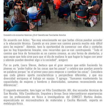
Encuentro de escuelas técnicas ¡Clic! Conecta con Fundación Acindar.
De acuerdo con Aráoz, “fue muy emocionante ver que tantas chicas puedan acceder
a la educación técnica. Cuando yo era joven ese camino parecía mucho más difícil
para las mujeres”. Además, tuvo la oportunidad de conversar con ellas y contarles
que no hay trayectorias lineales, sino recorridos que se van construyendo. “Todo el
camino que hice de formación es un camino sinuoso, es una forma de alentarlas, y
que sepan que todo sirve para que el día de mañana lo que hagan lo hagan con amor
y además puedan devolver algo a la sociedad”, aseguró.
Por su parte, Laura Steren, destaca que el gran avance que están haciendo los
jóvenes es “poder hablar de las cosas que les pasan” y celebra que puedan ponerlo
en palabras porque “es el primer paso para empezar a cambiar las cosas”. Considera
que cada género aporta características y perspectivas diferentes, y que esa
diversidad enriquece el trabajo en equipo. Y agrega: “Sumamos manteniendo las
capacidades de mujeres y hombres y diversidades, sumamos reconociendo esas
diferencias”.
El segundo encuentro, tuvo lugar en Villa Constitución. Allí, diez escuelas técnicas de
San Nicolás, Villa Constitución, Empalme y Arroyo Seco intercambiaron experiencias
con las profesionales en física e investigadoras del CONICET: Martina Ávalos,
especializada en microestructura de materiales y Cecilia Marinelli, experta en
metalurgia física.