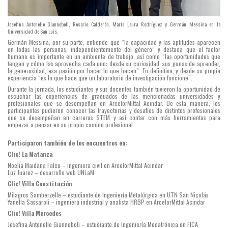
Josefina Antonello Giannoboli, Rosario Calderón. María Laura Rodríguez y Germán Messina en la
Universidad de San Luis.
Germán Messina, por su parte, entiende que “la capacidad y las aptitudes aparecen
en todas las personas, independientemente del género” y destaca que el factor
humano es importante en un ambiente de trabajo, así como “las oportunidades que
tengan y cómo las aprovecha cada uno: desde su curiosidad, sus ganas de aprender,
la generosidad, esa pasión por hacer lo que hacen”. En definitiva, y desde su propia
experiencia “es lo que hace que un laboratorio de investigación funcione”.
Durante la jornada, los estudiantes y sus docentes también tuvieron la oportunidad de
escuchar las experiencias de graduados de las mencionadas universidades y
profesionales que se desempeñan en ArcelorMittal Acindar. De esta manera, los
participantes pudieron conocer las trayectorias y desafíos de distintos profesionales
que se desempeñan en carreras STEM y así contar con más herramientas para
empezar a pensar en su propio camino profesional.
Participaron también de los encuentros en:
Clic! La Matanza
Noelia Maidana Falco – ingeniera civil en ArcelorMittal Acindar
Luz Juarez – desarrollo web UNLaM
Clic! Villa Constitución
Milagros Samberzelle – estudiante de Ingeniería Metalúrgica en UTN San Nicolás
Yanella Sassaroli – ingeniera industrial y analista HRBP en ArcelorMittal Acindar
Clic! Villa Mercedes
Josefina Antonello Giannoboli – estudiante de Ingeniería Mecatrónica en FICA