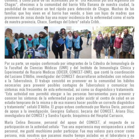
Chagas”, ofrecimos a la comunidad del barrio Villa Banana de nuestra ciudad, la
posibilidad de realizarse un test rápido para detección de Chagas. Muchas de las
familias que hoy viven en el barrio han venido, o bien son hijos de madres que
provienen de zonas donde hay una mayor incidencia de la enfermedad como el norte
de nuestra provincia, Chaco, Santiago del Estero” señala Cribb.
Por su parte, un equipo conformado por integrantes de la Cátedra de Inmunología de
la Facultad de Ciencias Médicas (UNR) y del Instituto de Inmunología Clínica y
Experimental de Rosario Medicas (IDICER, CONICET-UNR), que contó la coordinación
del Luciano D’Atillio, investigador del CONICET desarrollaron actividades con relación
a la Tuberculosis. El trabajo consistió en promover en la comunidad los hábitos
necesarios para prevenir posibles contagios de Tuberculosis y comunicar los
síntomas más frecuentes de esta enfermedad, así como su diagnóstico y tratamiento.
“Esta actividad nos permitió otorgar a las personas herramientas para prevenir y
conocer los síntomas de la enfermedad para poder asistir al centro de salud en un
estadio temprano de la misma y de esa manera hacer posible un correcto diagnóstico
y tratamiento” señaló D´Atillio. El grupo estuvo conformado por Marisa Derio, personal
de apoyo a la investigación, Georgina Gallucci, becaria del CONICET, Ariana Díaz,
investigadora del CONICET y Sandra Fajardo, bioquímica del Hospital Carrasco,
María Celina Bessone, personal del apoyo del CONICET, al respecto de su
participación en la actividad señala: “Fue una experiencia muy enriquecedora a nivel
personal, me gustó muchísimo poder participar. Fue muy valioso para crecer como
persona, más nosotros que pasamos mucho tiempo aislados en el laboratorio y no