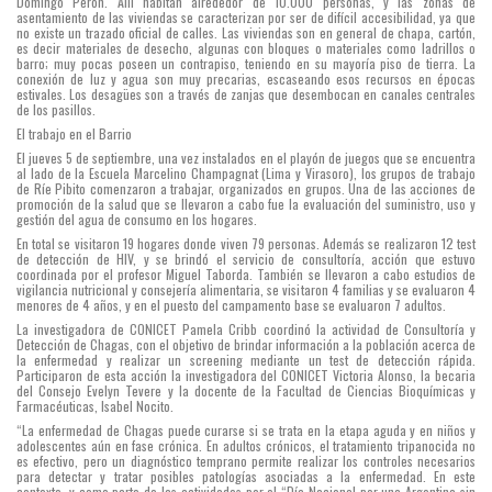
Domingo Perón. Allí habitan alrededor de 10.000 personas, y las zonas de
asentamiento de las viviendas se caracterizan por ser de difícil accesibilidad, ya que
no existe un trazado oficial de calles. Las viviendas son en general de chapa, cartón,
es decir materiales de desecho, algunas con bloques o materiales como ladrillos o
barro; muy pocas poseen un contrapiso, teniendo en su mayoría piso de tierra. La
conexión de luz y agua son muy precarias, escaseando esos recursos en épocas
estivales. Los desagües son a través de zanjas que desembocan en canales centrales
de los pasillos.
El trabajo en el Barrio
El jueves 5 de septiembre, una vez instalados en el playón de juegos que se encuentra
al lado de la Escuela Marcelino Champagnat (Lima y Virasoro), los grupos de trabajo
de Ríe Pibito comenzaron a trabajar, organizados en grupos. Una de las acciones de
promoción de la salud que se llevaron a cabo fue la evaluación del suministro, uso y
gestión del agua de consumo en los hogares.
En total se visitaron 19 hogares donde viven 79 personas. Además se realizaron 12 test
de detección de HIV, y se brindó el servicio de consultoría, acción que estuvo
coordinada por el profesor Miguel Taborda. También se llevaron a cabo estudios de
vigilancia nutricional y consejería alimentaria, se visitaron 4 familias y se evaluaron 4
menores de 4 años, y en el puesto del campamento base se evaluaron 7 adultos.
La investigadora de CONICET Pamela Cribb coordinó la actividad de Consultoría y
Detección de Chagas, con el objetivo de brindar información a la población acerca de
la enfermedad y realizar un screening mediante un test de detección rápida.
Participaron de esta acción la investigadora del CONICET Victoria Alonso, la becaria
del Consejo Evelyn Tevere y la docente de la Facultad de Ciencias Bioquímicas y
Farmacéuticas, Isabel Nocito.
“La enfermedad de Chagas puede curarse si se trata en la etapa aguda y en niños y
adolescentes aún en fase crónica. En adultos crónicos, el tratamiento tripanocida no
es efectivo, pero un diagnóstico temprano permite realizar los controles necesarios
para detectar y tratar posibles patologías asociadas a la enfermedad. En este
contexto, y como parte de las actividades por el “Día Nacional por una Argentina sin