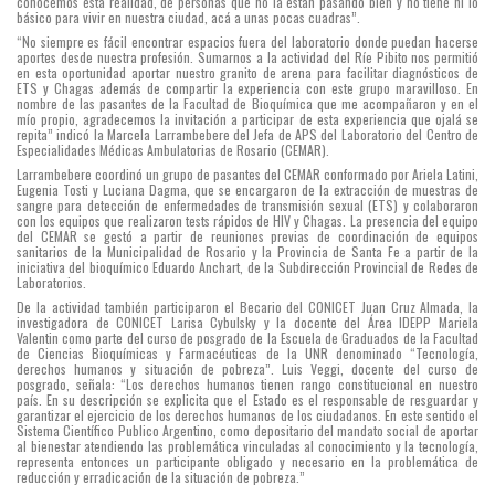
conocemos esta realidad, de personas que no la están pasando bien y no tiene ni lo
básico para vivir en nuestra ciudad, acá a unas pocas cuadras”.
“No siempre es fácil encontrar espacios fuera del laboratorio donde puedan hacerse
aportes desde nuestra profesión. Sumarnos a la actividad del Ríe Pibito nos permitió
en esta oportunidad aportar nuestro granito de arena para facilitar diagnósticos de
ETS y Chagas además de compartir la experiencia con este grupo maravilloso. En
nombre de las pasantes de la Facultad de Bioquímica que me acompañaron y en el
mío propio, agradecemos la invitación a participar de esta experiencia que ojalá se
repita” indicó la Marcela Larrambebere del Jefa de APS del Laboratorio del Centro de
Especialidades Médicas Ambulatorias de Rosario (CEMAR).
Larrambebere coordinó un grupo de pasantes del CEMAR conformado por Ariela Latini,
Eugenia Tosti y Luciana Dagma, que se encargaron de la extracción de muestras de
sangre para detección de enfermedades de transmisión sexual (ETS) y colaboraron
con los equipos que realizaron tests rápidos de HIV y Chagas. La presencia del equipo
del CEMAR se gestó a partir de reuniones previas de coordinación de equipos
sanitarios de la Municipalidad de Rosario y la Provincia de Santa Fe a partir de la
iniciativa del bioquímico Eduardo Anchart, de la Subdirección Provincial de Redes de
Laboratorios.
De la actividad también participaron el Becario del CONICET Juan Cruz Almada, la
investigadora de CONICET Larisa Cybulsky y la docente del Área IDEPP Mariela
Valentin como parte del curso de posgrado de la Escuela de Graduados de la Facultad
de Ciencias Bioquímicas y Farmacéuticas de la UNR denominado “Tecnología,
derechos humanos y situación de pobreza”. Luis Veggi, docente del curso de
posgrado, señala: “Los derechos humanos tienen rango constitucional en nuestro
país. En su descripción se explicita que el Estado es el responsable de resguardar y
garantizar el ejercicio de los derechos humanos de los ciudadanos. En este sentido el
Sistema Científico Publico Argentino, como depositario del mandato social de aportar
al bienestar atendiendo las problemática vinculadas al conocimiento y la tecnología,
representa entonces un participante obligado y necesario en la problemática de
reducción y erradicación de la situación de pobreza.”