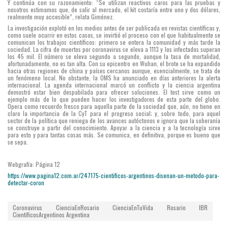
Y continúa con su razonamiento: “Se utilizan reactivos caros para las pruebas y
nosotros estimamos que, de salir al mercado, el kit costaría entre uno y dos dólares,
realmente muy accesible”, relata Giménez.
La investigación explotó en los medios antes de ser publicada en revistas científicas y,
como suele ocurrir en estos casos, se invirtió el proceso con el que habitualmente se
comunican los trabajos científicos: primero se entera la comunidad y más tarde la
sociedad. La cifra de muertos por coronavirus se eleva a 1113 y los infectados superan
los 45 mil. El número se eleva segundo a segundo, aunque la tasa de mortalidad,
afortunadamente, no es tan alta. Con su epicentro en Wuhan, el brote se ha expandido
hacia otras regiones de china y países cercanos aunque, esencialmente, se trata de
un fenómeno local. No obstante, la OMS ha anunciado en días anteriores la alerta
internacional. La agenda internacional marcó un conflicto y la ciencia argentina
demostró estar bien despabilada para ofrecer soluciones. El test sirve como un
ejemplo más de lo que pueden hacer los investigadores de esta parte del globo.
Opera como recuerdo fresco para aquella parte de la sociedad que, aún, no tiene en
claro la importancia de la CyT para el progreso social; y, sobre todo, para aquel
sector de la política que reniega de los avances autóctonos e ignora que la soberanía
se construye a partir del conocimiento. Apoyar a la ciencia y a la tecnología sirve
para esto y para tantas cosas más. Se comunica, en definitiva, porque es bueno que
se sepa.
Webgrafía: Página 12
https://www.pagina12.com.ar/247175-cientificos-argentinos-disenan-un-metodo-para-
detectar-coron
Coronavirus
CienciaEnRosario
CienciaEnTuVida
Rosario
IBR
CientíficosArgentinos
Argentina