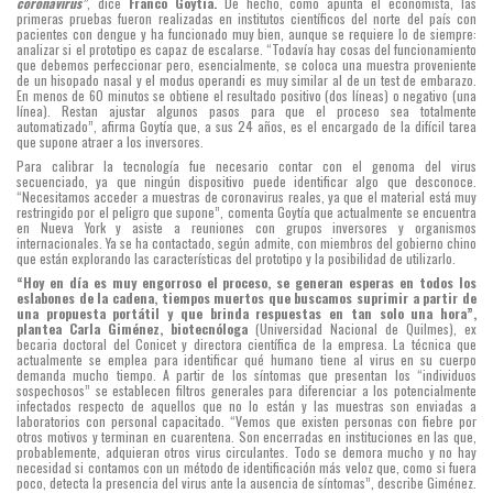
coronavirus”
, dice
Franco Goytía.
De hecho, como apunta el economista, las
primeras pruebas fueron realizadas en institutos científicos del norte del país con
pacientes con dengue y ha funcionado muy bien, aunque se requiere lo de siempre:
analizar si el prototipo es capaz de escalarse. “Todavía hay cosas del funcionamiento
que debemos perfeccionar pero, esencialmente, se coloca una muestra proveniente
de un hisopado nasal y el modus operandi es muy similar al de un test de embarazo.
En menos de 60 minutos se obtiene el resultado positivo (dos líneas) o negativo (una
línea). Restan ajustar algunos pasos para que el proceso sea totalmente
automatizado”, afirma Goytía que, a sus 24 años, es el encargado de la difícil tarea
que supone atraer a los inversores.
Para calibrar la tecnología fue necesario contar con el genoma del virus
secuenciado, ya que ningún dispositivo puede identificar algo que desconoce.
“Necesitamos acceder a muestras de coronavirus reales, ya que el material está muy
restringido por el peligro que supone”, comenta Goytía que actualmente se encuentra
en Nueva York y asiste a reuniones con grupos inversores y organismos
internacionales. Ya se ha contactado, según admite, con miembros del gobierno chino
que están explorando las características del prototipo y la posibilidad de utilizarlo.
“Hoy en día es muy engorroso el proceso, se generan esperas en todos los
eslabones de la cadena, tiempos muertos que buscamos suprimir a partir de
una propuesta portátil y que brinda respuestas en tan solo una hora”,
plantea Carla Giménez, biotecnóloga
(Universidad Nacional de Quilmes), ex
becaria doctoral del Conicet y directora científica de la empresa. La técnica que
actualmente se emplea para identificar qué humano tiene al virus en su cuerpo
demanda mucho tiempo. A partir de los síntomas que presentan los “individuos
sospechosos” se establecen filtros generales para diferenciar a los potencialmente
infectados respecto de aquellos que no lo están y las muestras son enviadas a
laboratorios con personal capacitado. “Vemos que existen personas con fiebre por
otros motivos y terminan en cuarentena. Son encerradas en instituciones en las que,
probablemente, adquieran otros virus circulantes. Todo se demora mucho y no hay
necesidad si contamos con un método de identificación más veloz que, como si fuera
poco, detecta la presencia del virus ante la ausencia de síntomas”, describe Giménez.