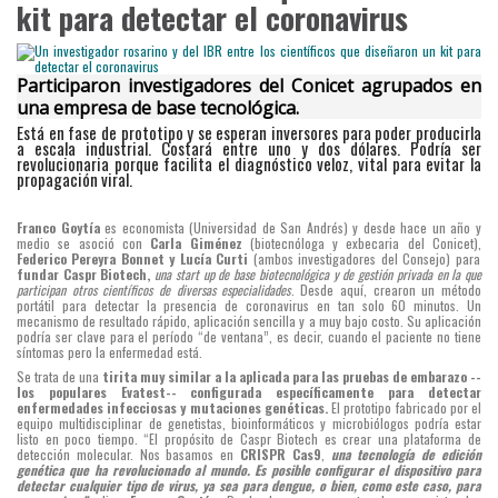
kit para detectar el coronavirus
Participaron investigadores del Conicet agrupados en
una empresa de base tecnológica.
Está en fase de prototipo y se esperan inversores para poder producirla
a escala industrial. Costará entre uno y dos dólares. Podría ser
revolucionaria porque facilita el diagnóstico veloz, vital para evitar la
propagación viral.
Franco Goytía
es economista (Universidad de San Andrés) y desde hace un año y
medio se asoció con
Carla Giménez
(biotecnóloga y exbecaria del Conicet),
Federico Pereyra Bonnet y Lucía Curti
(ambos investigadores del Consejo) para
fundar Caspr Biotech,
una start up de base biotecnológica y de gestión privada en la que
participan otros científicos de diversas especialidades
. Desde aquí, crearon un método
portátil para detectar la presencia de coronavirus en tan solo 60 minutos. Un
mecanismo de resultado rápido, aplicación sencilla y a muy bajo costo. Su aplicación
podría ser clave para el período “de ventana”, es decir, cuando el paciente no tiene
síntomas pero la enfermedad está.
Se trata de una
tirita muy similar a la aplicada para las pruebas de embarazo --
los populares Evatest-- configurada específicamente para detectar
enfermedades infecciosas y mutaciones genéticas.
El prototipo fabricado por el
equipo multidisciplinar de genetistas, bioinformáticos y microbiólogos podría estar
listo en poco tiempo. “El propósito de Caspr Biotech es crear una plataforma de
detección molecular. Nos basamos en
CRISPR Cas9
,
una tecnología de edición
genética que ha revolucionado al mundo. Es posible configurar el dispositivo para
detectar cualquier tipo de virus, ya sea para dengue, o bien, como este caso, para