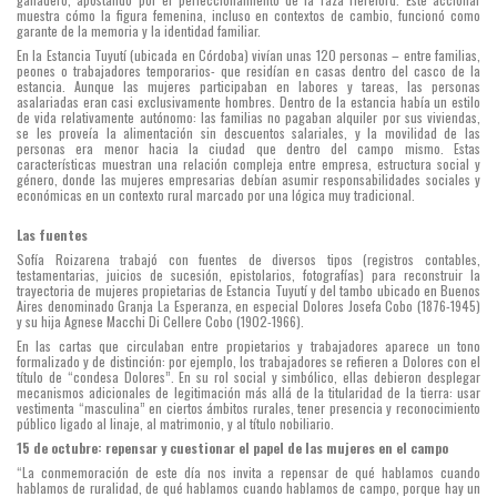
muestra cómo la figura femenina, incluso en contextos de cambio, funcionó como
garante de la memoria y la identidad familiar.
En la Estancia Tuyutí (ubicada en Córdoba) vivían unas 120 personas – entre familias,
peones o trabajadores temporarios- que residían en casas dentro del casco de la
estancia. Aunque las mujeres participaban en labores y tareas, las personas
asalariadas eran casi exclusivamente hombres. Dentro de la estancia había un estilo
de vida relativamente autónomo: las familias no pagaban alquiler por sus viviendas,
se les proveía la alimentación sin descuentos salariales, y la movilidad de las
personas era menor hacia la ciudad que dentro del campo mismo. Estas
características muestran una relación compleja entre empresa, estructura social y
género, donde las mujeres empresarias debían asumir responsabilidades sociales y
económicas en un contexto rural marcado por una lógica muy tradicional.
Las fuentes
Sofía Roizarena trabajó con fuentes de diversos tipos (registros contables,
testamentarias, juicios de sucesión, epistolarios, fotografías) para reconstruir la
trayectoria de mujeres propietarias de Estancia Tuyutí y del tambo ubicado en Buenos
Aires denominado Granja La Esperanza, en especial Dolores Josefa Cobo (1876-1945)
y su hija Agnese Macchi Di Cellere Cobo (1902-1966).
En las cartas que circulaban entre propietarios y trabajadores aparece un tono
formalizado y de distinción: por ejemplo, los trabajadores se refieren a Dolores con el
título de “condesa Dolores”. En su rol social y simbólico, ellas debieron desplegar
mecanismos adicionales de legitimación más allá de la titularidad de la tierra: usar
vestimenta “masculina” en ciertos ámbitos rurales, tener presencia y reconocimiento
público ligado al linaje, al matrimonio, y al título nobiliario.
15 de octubre: repensar y cuestionar el papel de las mujeres en el campo
“La conmemoración de este día nos invita a repensar de qué hablamos cuando
hablamos de ruralidad, de qué hablamos cuando hablamos de campo, porque hay un