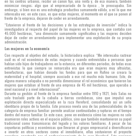
en los centros urbanos, recibir un canon fijo, una renta y, de esa manera, también
minimizar riesgos; algo que al empresariado de la época , le preocupaba. Sin
embargo, si bien eso es una estrategia productiva sumamente válida, a mí lo que me
interesaba ver, en este caso, es que estas mujeres, al momento en el que se ponen al
frente de la empresa, dejaron de ceder en arrendamiento.
“Estuvieron al frente de las decisiones y de las estrategias de inversión” indica la
investigadora al respecto del papel de las mujeres en la empresa, que contaba con
45.000 hectáreas, “una dimensión sumamente significativa y las mujeres deciden
dejar de ceder en arrendamiento para implementar una explotación de su propia
administración.
Las mujeres en la economía
Con respecto al objetivo del estudio, la historiadora explica: “Me interesaba rastrear
cuál es el rol económico de estas mujeres y cuando entrevistaba a personas que
habían sido hijos de trabajadores en la estancia, en diferentes periodos, de todas esas
entrevistas lo que siempre se remarcaba era que eran mujeres muy altruistas,
benefactoras, que habían donado los fondos para que en Rufino se creara la
maternidad y el hospital, siempre asociado a ese rol mucho más humano. Esto, de
alguna manera solapaba o no permitía dimensionar el rol económico que tuvieron las
mujeres que estaban al frente de una empresa de 45 mil hectáreas, que operaba a
nivel nacional y a nivel internacional”.
Durante su gestión al frente de la empresa familiar entre 1910 y 1921, Inés Salas no
solo trasladó parte de la cabaña a tierras cordobesas, sino que impulsó una
explotación directa especializada en la raza Hereford, consolidando así un sello
identitario propio de la familia. Este proceso revela una de las potencialidades de la
categoría de empresa familiar: permite analizar continuidades y rupturas en el tiempo
dentro del marco familiar. En este caso, pone en evidencia cómo las mujeres no solo
asumieron roles activos en el espacio público, sino que también mantuvieron su papel
tradicional como transmisoras del legado y los valores familiares. A pesar de las
coyunturas políticas y económicas que llevaron al grupo empresarial a diversificarse
e invertir en otros sectores como el inmobiliario, ellas sostuvieron el proyecto
ganadero, apostando por el perfeccionamiento de la raza Hereford. Este accionar