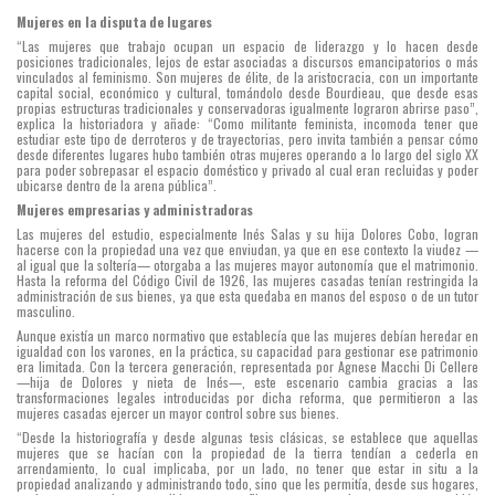
Mujeres en la disputa de lugares
“Las mujeres que trabajo ocupan un espacio de liderazgo y lo hacen desde
posiciones tradicionales, lejos de estar asociadas a discursos emancipatorios o más
vinculados al feminismo. Son mujeres de élite, de la aristocracia, con un importante
capital social, económico y cultural, tomándolo desde Bourdieau, que desde esas
propias estructuras tradicionales y conservadoras igualmente lograron abrirse paso”,
explica la historiadora y añade: “Como militante feminista, incomoda tener que
estudiar este tipo de derroteros y de trayectorias, pero invita también a pensar cómo
desde diferentes lugares hubo también otras mujeres operando a lo largo del siglo XX
para poder sobrepasar el espacio doméstico y privado al cual eran recluidas y poder
ubicarse dentro de la arena pública”.
Mujeres empresarias y administradoras
Las mujeres del estudio, especialmente Inés Salas y su hija Dolores Cobo, logran
hacerse con la propiedad una vez que enviudan, ya que en ese contexto la viudez —
al igual que la soltería— otorgaba a las mujeres mayor autonomía que el matrimonio.
Hasta la reforma del Código Civil de 1926, las mujeres casadas tenían restringida la
administración de sus bienes, ya que esta quedaba en manos del esposo o de un tutor
masculino.
Aunque existía un marco normativo que establecía que las mujeres debían heredar en
igualdad con los varones, en la práctica, su capacidad para gestionar ese patrimonio
era limitada. Con la tercera generación, representada por Agnese Macchi Di Cellere
—hija de Dolores y nieta de Inés—, este escenario cambia gracias a las
transformaciones legales introducidas por dicha reforma, que permitieron a las
mujeres casadas ejercer un mayor control sobre sus bienes.
“Desde la historiografía y desde algunas tesis clásicas, se establece que aquellas
mujeres que se hacían con la propiedad de la tierra tendían a cederla en
arrendamiento, lo cual implicaba, por un lado, no tener que estar in situ a la
propiedad analizando y administrando todo, sino que les permitía, desde sus hogares,