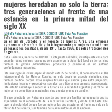
mujeres heredaban no solo la tierra:
tres generaciones al frente de una
estancia en la primera mitad del
siglo XX
Sofía Roizarena, becaria ISHIR, CONICET-UNR. Foto: Ana Paradiso
En el sur de Córdoba y el noreste de Buenos Aires, una empresa
agropecuaria Hereford dirigida íntegramente por mujeres durante tres
generaciones desafiaba, desde 1910 hasta 1966, los roles tradicionales
de género.
Sofía Roizarena, becaria del CONICET e integrante del ISHIR, investiga este caso para
entender cómo mujeres rurales no solo asumieron la titularidad legal de tierras, sino
también la gestión administrativa, productiva y comercial en un entorno
profundamente masculino.
Esta investigación cobra especial sentido este 15 de octubre, al conmemorase el Día
Internacional de las Mujeres Rurales, no solo desde un aspecto simbólico, sino
también político, porque estas mujeres tuvieron que abrirse paso entre prejuicios,
limitaciones legales y expectativas sociales para liderar una empresa agropecuaria.
Este estudio contribuye a repensar la historia de la ruralidad argentina y el rol de las
mujeres: no como figuras marginales, sino agentes plenos de cambio.
El caso estudiado por Roizarena aborda una empresa familiar agropecuaria que se
especializa en el refinamiento de la raza bovina Hereford, y desde 1910 hasta 1966
tuvo la singularidad de que fueron mujeres las que estuvieron al frente, no solo de la
titularidad de la tierra, sino también de la administración de la empresa.