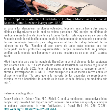
los
espermatozoides
de
Darío Krapf en su oficina del Instituto de Biología Molecular y Celular de
forma
Rosario. (Foto: Elizabeth Karayekov - IBR).
En base a los alentadores resultados obtenidos, Fecundis avanza hacia otro ensayo
natural
clínico de HyperSperm en la cual se estima participen 202 parejas en clínicas de
medicina reproductiva de Argentina y Estados Unidos. Esta etapa marca el paso de
en
Fecundis desde la validación clínica hacia la implementación regulatoria y comercial
de una tecnología diseñada para integrarse en el flujo de trabajo habitual de los
el
laboratorios de FIV. “Recalco el gran apoyo de todas estas clínicas que han
participado en los protocolos experimentales, porque poniendo todo su prestigio,
tracto
confían en la ciencia que hacemos y eso para nosotros es un gran aval”, expresa
Krapf.
reproductivo
¿Qué hace falta para que la tecnología HyperSperm esté al alcance de los pacientes
femenino
que afrontan una FIV? “Es este momento estamos transitando las etapas regulatorias
pensando en el año 2027, tener el panorama allanado para su comercialización”,
antes
afirma el investigador del CONICET. Desde su lugar en clínica médica Torres confía en
el aporte científico: “Yo creo que a la mayoría de los pacientes de reproducción
de
asistida les va a beneficiar; la ciencia es la clave en todo ámbito y en medicina aún
más”.
la
fecundación
Referencia bibliográfica:
Oscoz-Susino, N., Gómez-Elías, M.D., Bisioli, C. et al. A multicenter, prospective sibling
y
oocyte study revealed that HyperSperm™ improves the number and quality of embryos
in patients undergoing in vitro fertilization. J Transl Med 24, 729 (2026).
abren
https://doi.org/10.1186/s12967-026-08261-4