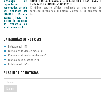
CONICET ROSARIO AVANZA HACIA LA MEJORA DE LAS TASAS DE
Medicine
EMBARAZO EN FERTILIZACIÓN IN VITRO
El último estudio clínico, realizado en tres centros de
muestra
fertilidad, involucró a 41 parejas y demostró un aumento en
la…
que
la
aplicación
de
CATEGORÍAS DE NOTICIAS
HyperSperm
Institucional
(14)
no
Ciencia en la vida de todos
(89)
sólo
Ciencia en el sector productivo
(30)
Ciencia y sus desafíos
(47)
incrementó
Institucional
(125)
un
BÚSQUEDA DE NOTICIAS
16
por
ciento
la
cantidad