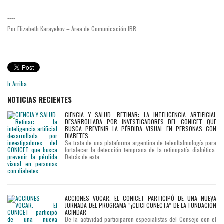
una
----
nueva
Por Elizabeth Karayekov – Área de Comunicación IBR
vía
en
reproducción
asistida:
Ir Arriba
no
NOTICIAS RECIENTES
sólo
CIENCIA Y SALUD. RETINAR: LA INTELIGENCIA ARTIFICIAL
seleccionar
DESARROLLADA POR INVESTIGADORES DEL CONICET QUE
BUSCA PREVENIR LA PÉRDIDA VISUAL EN PERSONAS CON
gametos
DIABETES
Se trata de una plataforma argentina de teleoftalmología para
y
fortalecer la detección temprana de la retinopatía diabética.
Detrás de esta…
embriones,
sino
mejorar
ACCIONES VOCAR. EL CONICET PARTICIPÓ DE UNA NUEVA
funcionalmente
JORNADA DEL PROGRAMA “¡CLIC! CONECTA” DE LA FUNDACIÓN
ACINDAR
el
De la actividad participaron especialistas del Consejo con el