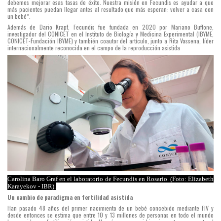
debemos mejorar esas tasas de éxito. Nuestra misión en Fecundis es ayudar a que
afirma
más pacientes puedan llegar antes al resultado que más esperan: volver a casa con
un bebé”.
Darío
Además de Dario Krapf, Fecundis fue fundada en 2020 por Mariano Buffone,
Krapf,
investigador del CONICET en el Instituto de Biología y Medicina Experimental (IBYME,
CONICET-Fundación IBYME) y también coautor del artículo, junto a Rita Vassena, líder
investigador
internacionalmente reconocida en el campo de la reproducción asistida
del
CONICET
en
el
Instituto
de
Biología
Molecular
y
Carolina Baro Graf en el laboratorio de Fecundis en Rosario. (Foto: Elizabeth
Celular
Karayekov - IBR).
Un cambio de paradigma en fertilidad asistida
de
Han pasado 48 años del primer nacimiento de un bebé concebido mediante FIV y
Rosario
desde entonces se estima que entre 10 y 13 millones de personas en todo el mundo