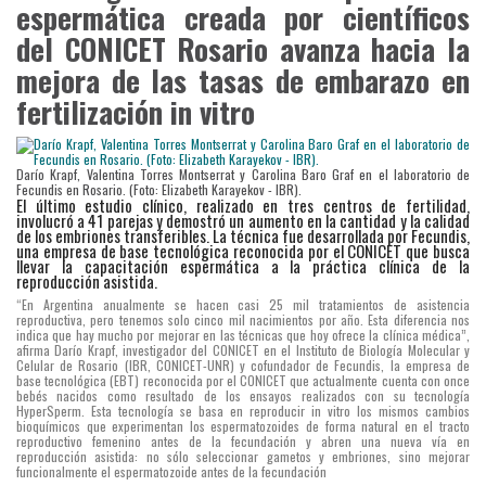
espermática creada por científicos
25
del CONICET Rosario avanza hacia la
mil
mejora de las tasas de embarazo en
tratamientos
fertilización in vitro
de
asistencia
reproductiva,
Darío Krapf, Valentina Torres Montserrat y Carolina Baro Graf en el laboratorio de
Fecundis en Rosario. (Foto: Elizabeth Karayekov - IBR).
pero
El último estudio clínico, realizado en tres centros de fertilidad,
involucró a 41 parejas y demostró un aumento en la cantidad y la calidad
tenemos
de los embriones transferibles. La técnica fue desarrollada por Fecundis,
una empresa de base tecnológica reconocida por el CONICET que busca
solo
llevar la capacitación espermática a la práctica clínica de la
reproducción asistida.
cinco
“En Argentina anualmente se hacen casi 25 mil tratamientos de asistencia
mil
reproductiva, pero tenemos solo cinco mil nacimientos por año. Esta diferencia nos
indica que hay mucho por mejorar en las técnicas que hoy ofrece la clínica médica”,
nacimientos
afirma Darío Krapf, investigador del CONICET en el Instituto de Biología Molecular y
Celular de Rosario (IBR, CONICET-UNR) y cofundador de Fecundis, la empresa de
por
base tecnológica (EBT) reconocida por el CONICET que actualmente cuenta con once
bebés nacidos como resultado de los ensayos realizados con su tecnología
año.
HyperSperm. Esta tecnología se basa en reproducir in vitro los mismos cambios
bioquímicos que experimentan los espermatozoides de forma natural en el tracto
Esta
reproductivo femenino antes de la fecundación y abren una nueva vía en
reproducción asistida: no sólo seleccionar gametos y embriones, sino mejorar
diferencia
funcionalmente el espermatozoide antes de la fecundación