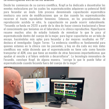
tecnología
Desde los comienzos de su carrera científica, Krapf se ha dedicado a desentrañar los
eventos moleculares por los cuales los espermatozoides adquieren su potencial fértil
HyperSperm
.
para fecundar un óvulo. Este proceso denominado capacitación espermática
involucra una serie de modificaciones que se dan cuando los espermatozoides
Esta
recorren el tracto reproductor femenino. Entonces, en los procedimientos de
reproducción asistida in vitro, la capacitación no puede ocurrir naturalmente.
tecnología
“Fecundis se funda en 2020 a partir de la idea de hacer ciencia traslacional y llevar
el conocimiento que teníamos en el laboratorio a la clínica reproductiva. HyperSperm
se
resume muchos años de estudio tratando de mimetizar lo que le pasa al
espermatozoide dentro del cuerpo de la mujer, para lograr capacitarlos en un tubo de
basa
ensayo, haciéndolos más aptos para fecundar y dar mejores resultados en FIV”,
destaca el investigador. Según Torres: “La evidencia científica es fundamental para
en
quienes estamos en la clínica con los pacientes, y hoy en día cada vez más datos
científicos nos están diciendo que el espermatozoide no tiene solo como función
reproducir
transportar el ADN, sino que tiene un montón de otras funciones importantísimas que
ayudan al ovocito y al futuro embrión a desarrollarse”. La tecnología innovadora de
in
Fecundis, concluye Krapf, de alguna manera, “corrige lo que le puede faltar al
espermatozoide cuando fecunda fuera del cuerpo de la mujer”.
vitro
los
mismos
cambios
bioquímicos
que
experimentan