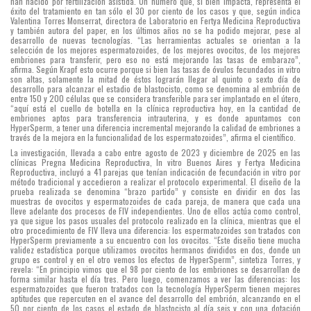
han nacido por fertilización asistida. Un número que, si bien impacta, representa el
(IBR,
éxito del tratamiento en tan sólo el 30 por ciento de los casos y que, según indica
Valentina Torres Monserrat, directora de Laboratorio en Fertya Medicina Reproductiva
CONICET-
y también autora del paper, en los últimos años no se ha podido mejorar, pese al
desarrollo de nuevas tecnologías. “Las herramientas actuales se orientan a la
UNR)
selección de los mejores espermatozoides, de los mejores ovocitos, de los mejores
embriones para transferir, pero eso no está mejorando las tasas de embarazo”,
y
afirma. Según Krapf esto ocurre porque si bien las tasas de óvulos fecundados in vitro
son altas, solamente la mitad de éstos lograrán llegar al quinto o sexto día de
cofundador
desarrollo para alcanzar el estadio de blastocisto, como se denomina al embrión de
entre 150 y 200 células que se considera transferible para ser implantado en el útero,
de
“aquí está el cuello de botella en la clínica reproductiva hoy, en la cantidad de
embriones aptos para transferencia intrauterina, y es donde apuntamos con
Fecundis,
HyperSperm, a tener una diferencia incremental mejorando la calidad de embriones a
través de la mejora en la funcionalidad de los espermatozoides”, afirma el científico.
la
La investigación, llevada a cabo entre agosto de 2023 y diciembre de 2025 en las
empresa
clínicas Pregna Medicina Reproductiva, In vitro Buenos Aires y Fertya Medicina
Reproductiva, incluyó a 41 parejas que tenían indicación de fecundación in vitro por
de
método tradicional y accedieron a realizar el protocolo experimental. El diseño de la
prueba realizada se denomina “brazo partido” y consiste en dividir en dos las
base
muestras de ovocitos y espermatozoides de cada pareja, de manera que cada una
lleve adelante dos procesos de FIV independientes. Uno de ellos actúa como control,
tecnológica
ya que sigue los pasos usuales del protocolo realizado en la clínica, mientras que el
otro procedimiento de FIV lleva una diferencia: los espermatozoides son tratados con
(EBT)
HyperSperm previamente a su encuentro con los ovocitos. “Este diseño tiene mucha
validez estadística porque utilizamos ovocitos hermanos divididos en dos, donde un
reconocida
grupo es control y en el otro vemos los efectos de HyperSperm”, sintetiza Torres, y
revela: “En principio vimos que el 98 por ciento de los embriones se desarrollan de
por
forma similar hasta el día tres. Pero luego, comenzamos a ver las diferencias: los
espermatozoides que fueron tratados con la tecnología HyperSperm tienen mejores
el
aptitudes que repercuten en el avance del desarrollo del embrión, alcanzando en el
50 por ciento de los casos el estado de blastocisto al día seis y con una dotación