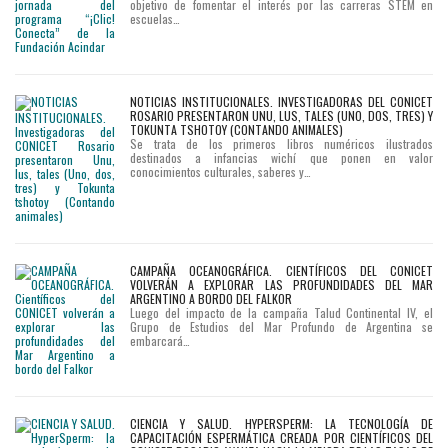
objetivo de fomentar el interés por las carreras STEM en
espermatozoide
escuelas…
antes
de
la
NOTICIAS INSTITUCIONALES. INVESTIGADORAS DEL CONICET
ROSARIO PRESENTARON UNU, LUS, TALES (UNO, DOS, TRES) Y
fecundación
TOKUNTA TSHOTOY (CONTANDO ANIMALES)
Se trata de los primeros libros numéricos ilustrados
destinados a infancias wichí que ponen en valor
conocimientos culturales, saberes y…
Un
trabajo
reciente
publicado
CAMPAÑA OCEANOGRÁFICA. CIENTÍFICOS DEL CONICET
en
VOLVERÁN A EXPLORAR LAS PROFUNDIDADES DEL MAR
ARGENTINO A BORDO DEL FALKOR
la
Luego del impacto de la campaña Talud Continental IV, el
Grupo de Estudios del Mar Profundo de Argentina se
revista
embarcará…
Journal
of
CIENCIA Y SALUD. HYPERSPERM: LA TECNOLOGÍA DE
Translational
CAPACITACIÓN ESPERMÁTICA CREADA POR CIENTÍFICOS DEL