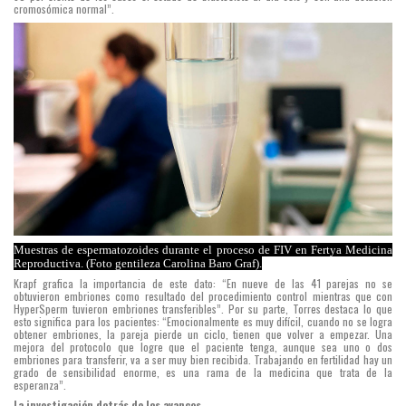
CONICET
cromosómica normal”.
que
actualmente
cuenta
con
once
bebés
nacidos
como
resultado
Muestras de espermatozoides durante el proceso de FIV en Fertya Medicina
de
Reproductiva. (Foto gentileza Carolina Baro Graf).
Krapf grafica la importancia de este dato: “En nueve de las 41 parejas no se
los
obtuvieron embriones como resultado del procedimiento control mientras que con
HyperSperm tuvieron embriones transferibles”. Por su parte, Torres destaca lo que
ensayos
esto significa para los pacientes: “Emocionalmente es muy difícil, cuando no se logra
obtener embriones, la pareja pierde un ciclo, tienen que volver a empezar. Una
realizados
mejora del protocolo que logre que el paciente tenga, aunque sea uno o dos
embriones para transferir, va a ser muy bien recibida. Trabajando en fertilidad hay un
con
grado de sensibilidad enorme, es una rama de la medicina que trata de la
esperanza”.
su
La investigación detrás de los avances