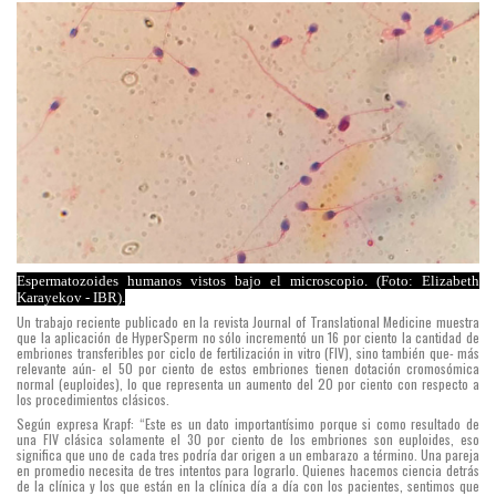
nos
indica
que
hay
mucho
por
mejorar
en
las
Espermatozoides humanos vistos bajo el microscopio. (Foto: Elizabeth
técnicas
Karayekov - IBR).
que
Un trabajo reciente publicado en la revista Journal of Translational Medicine muestra
que la aplicación de HyperSperm no sólo incrementó un 16 por ciento la cantidad de
hoy
embriones transferibles por ciclo de fertilización in vitro (FIV), sino también que- más
relevante aún- el 50 por ciento de estos embriones tienen dotación cromosómica
ofrece
normal (euploides), lo que representa un aumento del 20 por ciento con respecto a
los procedimientos clásicos.
la
Según expresa Krapf: “Este es un dato importantísimo porque si como resultado de
una FIV clásica solamente el 30 por ciento de los embriones son euploides, eso
clínica
significa que uno de cada tres podría dar origen a un embarazo a término. Una pareja
en promedio necesita de tres intentos para lograrlo. Quienes hacemos ciencia detrás
médica”,
de la clínica y los que están en la clínica día a día con los pacientes, sentimos que