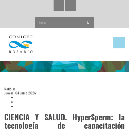
Buscar...
“En
Noticias
Argentina
Jueves, 04 Junio 2026
anualmente
se
CIENCIA Y SALUD. HyperSperm: la
hacen
tecnología de capacitación
casi