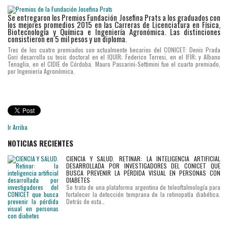
Se entregaron los Premios Fundación Josefina Prats a los graduados con
los mejores promedios 2015 en las Carreras de Licenciatura en Física,
Biotecnología y Química e Ingeniería Agronómica. Las distinciones
consistieron en 5 mil pesos y un diploma.
Tres de los cuatro premiados son actualmente becarios del CONICET: Denis Prada
Gori desarrolla su tesis doctoral en el IQUIR; Federico Torresi, en el IFIR; y Albano
Tenaglia, en el CIDIE de Córdoba. Mauro Passarini-Settimini fue el cuarto premiado,
por Ingeniería Agronómica.
Ir Arriba
NOTICIAS RECIENTES
CIENCIA Y SALUD. RETINAR: LA INTELIGENCIA ARTIFICIAL
DESARROLLADA POR INVESTIGADORES DEL CONICET QUE
BUSCA PREVENIR LA PÉRDIDA VISUAL EN PERSONAS CON
DIABETES
Se trata de una plataforma argentina de teleoftalmología para
fortalecer la detección temprana de la retinopatía diabética.
Detrás de esta…