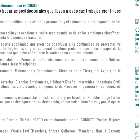
di
y becarias postdoctorales que lleven a cabo sus trabajos científicos
cia científica, a través de la promoción y el estímulo a la participación de las
novación y la excelencia, sobre todo cuando se da en los ambientes científicos,
toda la comunidad nacional.
e aporte económico que pretende coadyuvar a la continuidad de proyectos ya
ación de jóvenes de gran potencial. También pretende consolidar el papel de la
emas con que debe enfrentarse la sociedad en el nuevo milenio.
se postulen al Premio deberán estar enmarcados en las Ciencias de la Materia,
ientes áreas/disciplinas:
stronomía, Matemática y Computación, Ciencias de la Tierra, del Agua y de la
 Agrarias, Ciencias Ambientales, Hábitat y Diseño, Informática, Ingeniería Civil,
 Alimentos y Biotecnología, Ingeniería de Procesos, Ingeniería y Tecnología de
conocidos especialistas en esta materia, y un Jurado de Notables elegirá a las
os que se destaquen por su dedicación, compromiso, beneficios, y por el aporte
es del Premio L’Oréal-UNESCO en colaboración con el CONICET “Por las Mujeres
eca). Valeria Levi (Mención), Andrea Quiberoni (Mención), Natalia Servetto