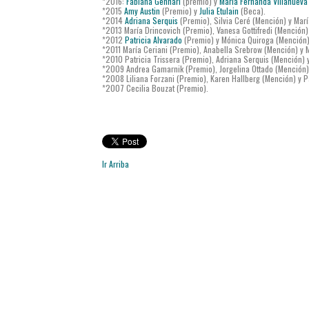
*2016:
Fabiana Gennari
(premio) y
María Fernanda Villanueva
*2015
Amy Austin
(Premio) y
Julia Etulain
(Beca).
*2014
Adriana Serquis
(Premio), Silvia Ceré (Mención) y Marí
*2013 María Drincovich (Premio), Vanesa Gottifredi (Mención
*2012
Patricia Alvarado
(Premio) y Mónica Quiroga (Mención
*2011 María Ceriani (Premio), Anabella Srebrow (Mención) y M
*2010 Patricia Trissera (Premio), Adriana Serquis (Mención) 
*2009 Andrea Gamarnik (Premio), Jorgelina Ottado (Mención)
*2008 Liliana Forzani (Premio), Karen Hallberg (Mención) y P
*2007 Cecilia Bouzat (Premio).
Ir Arriba