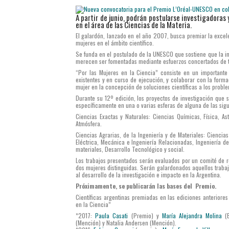
A partir de junio, podrán postularse investigadoras 
en el área de las Ciencias de la Materia.
El galardón, lanzado en el año 2007, busca premiar la excelen
mujeres en el ámbito científico.
Se funda en el postulado de la UNESCO que sostiene que la in
merecen ser fomentadas mediante esfuerzos concertados de 
“Por las Mujeres en la Ciencia” consiste en un important
existentes y en curso de ejecución, y colaborar con la form
mujer en la concepción de soluciones científicas a los probl
Durante su 12º edición, los proyectos de investigación que 
específicamente en una o varias esferas de alguna de las sigu
Ciencias Exactas y Naturales: Ciencias Químicas, Física, A
Atmósfera.
Ciencias Agrarias, de la Ingeniería y de Materiales: Ciencias
Eléctrica, Mecánica e Ingeniería Relacionadas, Ingeniería de
materiales, Desarrollo Tecnológico y social.
Los trabajos presentados serán evaluados por un comité de re
dos mujeres distinguidas. Serán galardonados aquellos trabaj
al desarrollo de la investigación e impacto en la Argentina.
Próximamente, se publicarán las bases del Premio.
Científicas argentinas premiadas en las ediciones anterior
en la Ciencia”
*2017:
Paula Casati
(Premio) y
María Alejandra Molina
(B
(Mención) y Natalia Andersen (Mención).