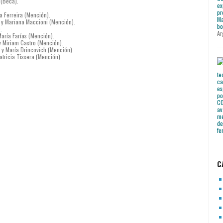
(Beca).
a Ferreira (Mención).
) y Mariana Maccioni (Mención).
)
.
Ar
aría Farías (Mención).
y Miriam Castro (Mención).
 y María Drincovich (Mención).
atricia Tissera (Mención).
C