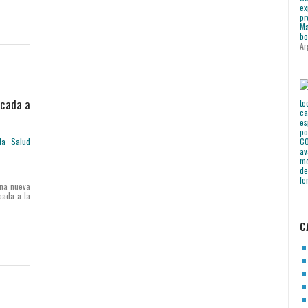
Ar
icada a
una nueva
cada a la
C