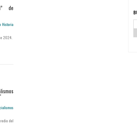
I” de
B
 de 2024.
alismos
"
Predio del