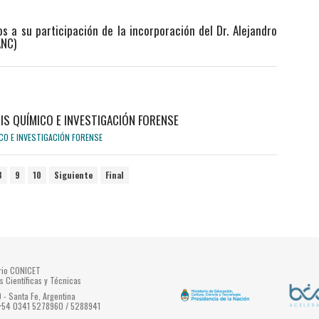
 a su participación de la incorporación del Dr. Alejandro
ANC)
ISIS QUÍMICO E INVESTIGACIÓN FORENSE
8
9
10
Siguiente
Final
ario CONICET
s Científicas y Técnicas
- Santa Fe, Argentina
 +54 0341 5278960 / 5288941