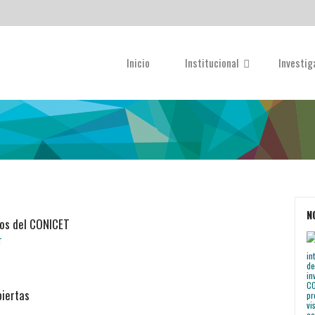
Inicio
Institucional
Investi
N
tos del CONICET
biertas