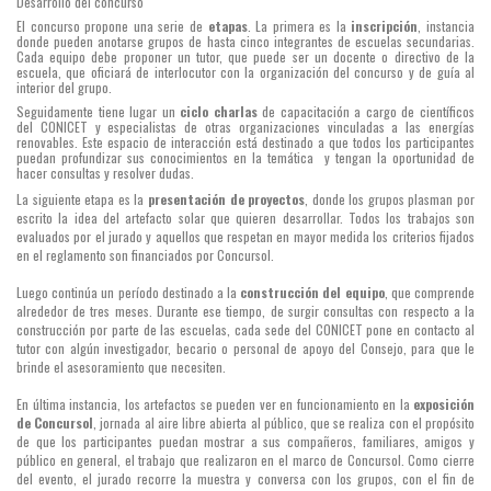
Desarrollo del concurso
El concurso propone una serie de
etapas
. La primera es la
inscripción
, instancia
donde pueden anotarse grupos de hasta cinco integrantes de escuelas secundarias.
Cada equipo debe proponer un tutor, que puede ser un docente o directivo de la
escuela, que oficiará de interlocutor con la organización del concurso y de guía al
interior del grupo.
Seguidamente tiene lugar un
ciclo charlas
de capacitación a cargo de científicos
del CONICET y especialistas de otras organizaciones vinculadas a las energías
renovables. Este espacio de interacción está destinado a que todos los participantes
puedan profundizar sus conocimientos en la temática y tengan la oportunidad de
hacer consultas y resolver dudas.
La siguiente etapa es la
presentación de proyectos
, donde los grupos plasman por
escrito la idea del artefacto solar que quieren desarrollar. Todos los trabajos son
evaluados por el jurado y aquellos que respetan en mayor medida los criterios fijados
en el reglamento son financiados por Concursol.
Luego continúa un período destinado a la
construcción del equipo
, que comprende
alrededor de tres meses. Durante ese tiempo, de surgir consultas con respecto a la
construcción por parte de las escuelas, cada sede del CONICET pone en contacto al
tutor con algún investigador, becario o personal de apoyo del Consejo, para que le
brinde el asesoramiento que necesiten.
En última instancia, los artefactos se pueden ver en funcionamiento en la
exposición
de Concursol
, jornada al aire libre abierta al público, que se realiza con el propósito
de que los participantes puedan mostrar a sus compañeros, familiares, amigos y
público en general, el trabajo que realizaron en el marco de Concursol. Como cierre
del evento, el jurado recorre la muestra y conversa con los grupos, con el fin de