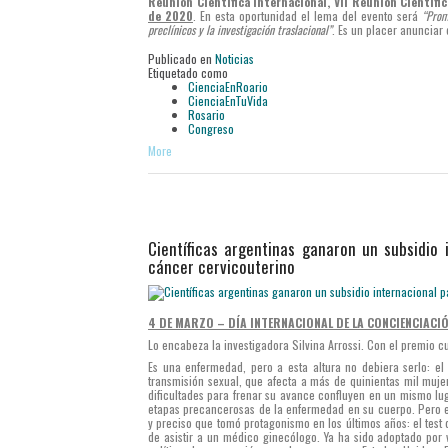
Reunión Científica Internacional, VII Reunión Científi
de 2020
. En esta oportunidad el lema del evento será
“Prom
preclínicos y la investigación traslacional”
. Es un placer anunciar
Publicado en
Noticias
Etiquetado como
CienciaEnRoario
CienciaEnTuVida
Rosario
Congreso
More
Científicas argentinas ganaron un subsidio 
cáncer cervicouterino
4 DE MARZO – DÍA INTERNACIONAL DE LA CONCIENCIACIÓ
Lo encabeza la investigadora Silvina Arrossi. Con el premio c
Es una enfermedad, pero a esta altura no debiera serlo: e
transmisión sexual, que afecta a más de quinientas mil mujer
dificultades para frenar su avance confluyen en un mismo lug
etapas precancerosas de la enfermedad en su cuerpo. Pero e
y preciso que tomó protagonismo en los últimos años: el test
de asistir a un médico ginecólogo. Ya ha sido adoptado por 