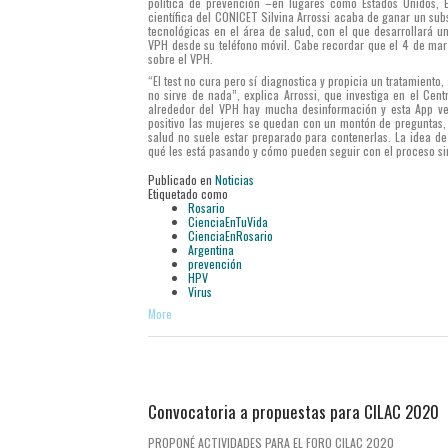
política de prevención –en lugares como Estados Unidos, Eu
científica del CONICET Silvina Arrossi acaba de ganar un su
tecnológicas en el área de salud, con el que desarrollará u
VPH desde su teléfono móvil. Cabe recordar que el 4 de mar
sobre el VPH.
“El test no cura pero sí diagnostica y propicia un tratamiento,
no sirve de nada”, explica Arrossi, que investiga en el Ce
alrededor del VPH hay mucha desinformación y esta App ve
positivo las mujeres se quedan con un montón de preguntas, 
salud no suele estar preparado para contenerlas. La idea d
qué les está pasando y cómo pueden seguir con el proceso sin
Publicado en
Noticias
Etiquetado como
Rosario
CienciaEnTuVida
CienciaEnRosario
Argentina
prevención
HPV
Virus
More
Convocatoria a propuestas para CILAC 2020
PROPONÉ ACTIVIDADES PARA EL FORO CILAC 2020