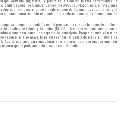
ropa, Australia, Inglaterra-, y pronto se le sumarán nuevas herramientas: la
bsidio internacional de Conquer Cancer, the ASCO Foundation, para innovaciones
na App que favorezca el acceso a información de las mujeres sobre el test y el
zo se conmemora, en todo el mundo, el Día Internacional de la Concienciación
 aunque si la mujer no continúa con el proceso una vez que le da positivo el test,
ntro de Estudios de Estado y Sociedad (CEDES). “Nosotras venimos viendo que a
ndría a funcionar como una especie de consejería. Porque cuando el test da
no saben si es algo grave, la palabra cáncer las asusta de más y el sistema de
e la App es que sirva para empoderar a las mujeres, para que puedan entender
 esperar que el profesional de la salud resuelva todo”.