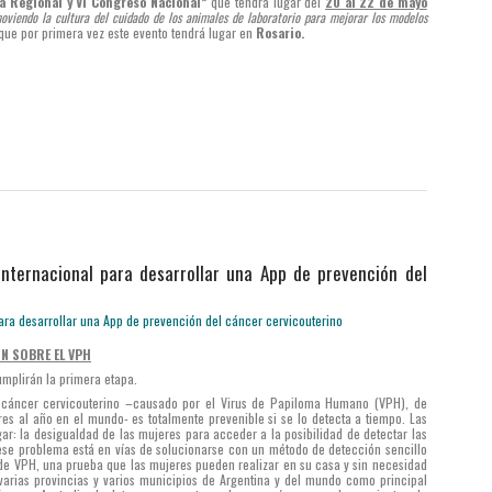
ca Regional y VI Congreso Nacional”
que tendrá lugar del
20 al 22 de mayo
oviendo la cultura del cuidado de los animales de laboratorio para mejorar los modelos
 que por primera vez este evento tendrá lugar en
Rosario.
internacional para desarrollar una App de prevención del
N SOBRE EL VPH
umplirán la primera etapa.
l cáncer cervicouterino –causado por el Virus de Papiloma Humano (VPH), de
es al año en el mundo- es totalmente prevenible si se lo detecta a tiempo. Las
ar: la desigualdad de las mujeres para acceder a la posibilidad de detectar las
se problema está en vías de solucionarse con un método de detección sencillo
 de VPH, una prueba que las mujeres pueden realizar en su casa y sin necesidad
varias provincias y varios municipios de Argentina y del mundo como principal