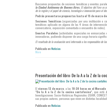
Buscamos propuestas de sesiones temáticas y eventos paral
la Ciudad Autónoma de Buenos Aires.
El objetivo del Foro es c
de la región y el papel de ciencia, tecnología e innovación para el de
Podrán presentarse propuestas hasta el 15 de marzo de
Sesiones Temáticas
(organizadas por una institución o co
temáticos aplicado en alguna de las 4 áreas de intervenci
conversatorio, exposición comentada o encuentro de redes).
Eventos Paralelos
(actividades especiales no enmarcadas e
innovadoras, pudiendo disponer de una carga horaria significat
El resultado de la evaluación será informado a los responsables de la
Publicado en
Noticias
More
Presentación del libro: De la A a la Z de la c
El
viernes 13 de marzo
, a las
18:30 horas en el Mercado 
"De la A a la Z de la cocina santafesina",
que está d
Investigaciones Socio-Históricas Regionales (ISHIR, CONICE
sus propios autores, personas que viven en distintas localidad
Publicado en
Noticias