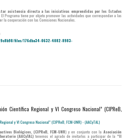
tar asistencia directa a las iniciativas emprendidas por los Estados
.
El Programa tiene por objeto promover las actividades que correspondan a las
er la cooperación con las Comisiones Nacionales.
:
f9c8b98/files/176dba34-0632-4082-8983-
unión Científica Regional y VI Congreso Nacional” (CIPReB,
activos Biológicos, (CIPReB, FCM-UNR
) y en conjunto con la
Asociación
boratorio (AACyTAL)
tenemos el agrado de invitarlos a participar de la
“II