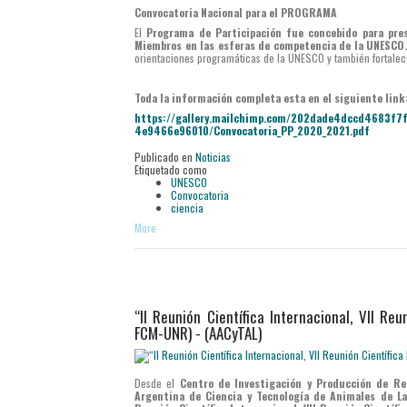
Convocatoria Nacional para el PROGRAMA
El
Programa de Participación fue concebido para pres
Miembros en las esferas de competencia de la UNESCO
orientaciones programáticas de la UNESCO y también fortalec
Toda la información completa esta en el siguiente link
https://gallery.mailchimp.com/202dade4dccd4683f7
4e9466e96010/Convocatoria_PP_2020_2021.pdf
Publicado en
Noticias
Etiquetado como
UNESCO
Convocatoria
ciencia
More
“II Reunión Científica Internacional, VII Re
FCM-UNR) - (AACyTAL)
Desde el
Centro de Investigación y Producción de Re
Argentina de Ciencia y Tecnología de Animales de La