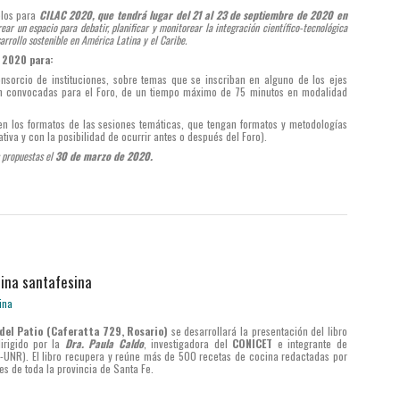
elos para
CILAC 2020, que tendrá lugar del 21 al 23 de septiembre de 2020 en
rear un espacio para debatir, planificar y monitorear la integración científico-tecnológica
sarrollo sostenible en América Latina y el Caribe.
 2020 para:
nsorcio de instituciones, sobre temas que se inscriban en alguno de los ejes
ón convocadas para el Foro, de un tiempo máximo de 75 minutos en modalidad
n los formatos de las sesiones temáticas, que tengan formatos y metodologías
iva y con la posibilidad de ocurrir antes o después del Foro).
s propuestas el
30 de marzo de 2020.
ocina santafesina
del Patio (Caferatta 729, Rosario)
se desarrollará la presentación del libro
irigido por la
Dra. Paula Caldo
, investigadora del
CONICET
e integrante de
T-UNR). El libro recupera y reúne más de 500 recetas de cocina redactadas por
es de toda la provincia de Santa Fe.